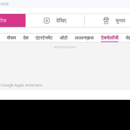
rotak
शोज़
देखिए
चुनाव
मौसम
देश
एंटरटेनमेंट
ऑटो
लल्लनख़ास
टेक्नोलॉजी
से
Advertisement
ith Google Apple, know here