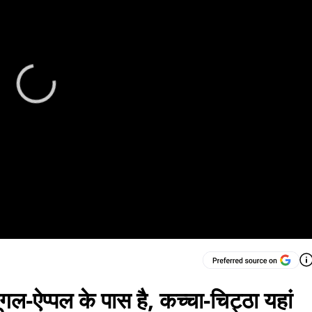
ल-ऐप्पल के पास है, कच्चा-चिट्ठा यहां