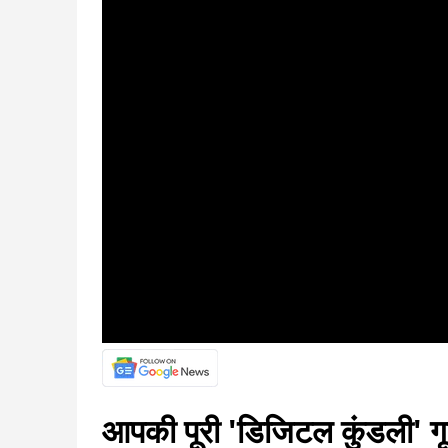
आपकी पूरी 'डिजिटल कुंडली' गूग