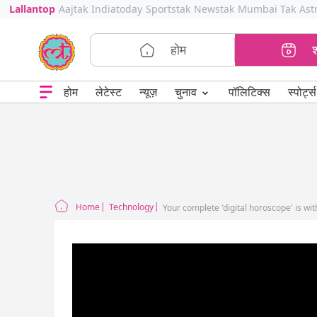
Lallantop
Aajtak
Indiatoday
Sportstak
Newstak
Mumbai Tak
Ast
होम
⌄
चुनाव
होम
लेटेस्ट
न्यूज़
पॉलिटिक्स
स्पोर्ट्स
Home
Technology
Your complete 'digital horoscope' is w