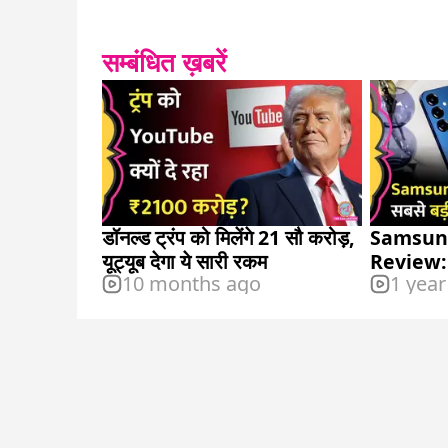
सम्बंधित ख़बरें
डॉनल्ड ट्रंप को मिलेंगे 21 सौ करोड़,
Samsung
यूट्यूब देगा ये सारी रकम
Review: फ
10 months ago
1 year
हिसाब-कि