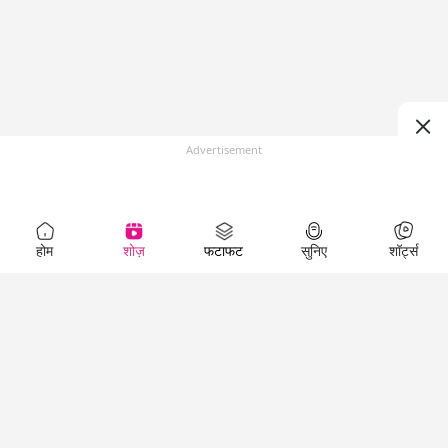
Advertisement
होम
शोज़
फटाफट
सुनिए
शॉर्ट्स
Top Shows
LallanKhas News
Entertainment
News
The Lallantop Show
Hindi Satire & Humor
Duniyadaari
Lallankhas Specials
Guest in the
Breaking News
Entertainment News
Newsroom
Top Political News
Hindi
Netanagri
Hindi
Top stories Cinema
Lallantop Baithki
Top History News
Entertainment Special
Kharcha Paani
Real Stories News
News
Aasan Bhasha Mein
Latest Political News
Top movies series
Social List
Top Literature News
review