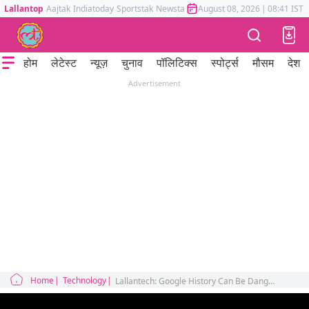
Lallantop
Aajtak
Indiatoday
Sportstak
Newstak
Mumbai Tak
August 08, 2026
Astrotak
|
08:41 IST
होम
लेटेस्ट
न्यूज़
चुनाव
पॉलिटिक्स
स्पोर्ट्स
मौसम
देश
Advertisement
Home
Technology
Lallantech: Google History Can Be Dangerous, How to Disappear in 15 Seconds