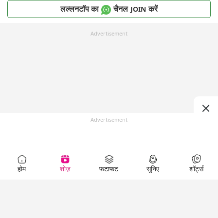
लल्लनटॉप का
चैनल
करें
JOIN
Advertisement
Advertisement
होम
शोज़
फटाफट
सुनिए
शॉर्ट्स
Top Shows
LallanKhas News
Entertainment
News
The Lallantop Show
Hindi Satire & Humor