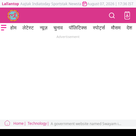
Lallantop
Aajtak
Indiatoday
Sportstak
Newstak
Mumbai Tak
August 07, 2026
Astrotak
|
17:36 IST
होम
लेटेस्ट
न्यूज़
चुनाव
पॉलिटिक्स
स्पोर्ट्स
मौसम
देश
Advertisement
Home
Technology
A government website named Swayam is conducting big courses in little money, you will also get a certificate