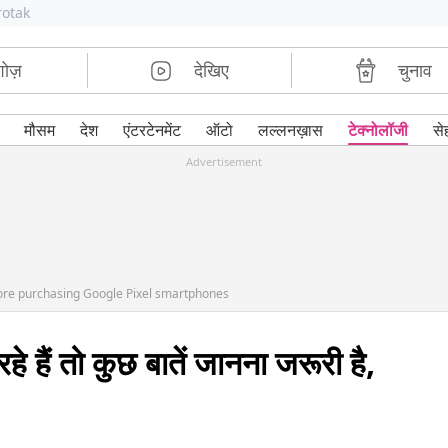
rotak
शोज़
देखिए
चुनाव
मौसम
देश
एंटरटेनमेंट
ऑटो
लल्लनख़ास
टेक्नोलॉजी
से
Advertisement
fore purchasing Google Pixel smartphones
हैं तो कुछ बातें जानना जरूरी है,