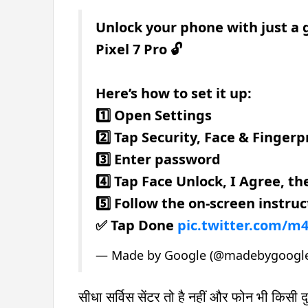
Unlock your phone with just a 
Pixel 7 Pro 🔓
Here’s how to set it up:
1️⃣ Open Settings
2️⃣ Tap Security, Face & Fingerp
3️⃣ Enter password
4️⃣ Tap Face Unlock, I Agree, th
5️⃣ Follow the on-screen instruc
✅ Tap Done
pic.twitter.com/
— Made by Google (@madebygoogl
सीधा सर्विस सेंटर तो है नहीं और फोन भी किसी दु