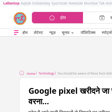
Lallantop
Aajtak
Indiatoday
Sportstak
Newstak
Mumbai Tak
Ast
होम
⌄
चुनाव
होम
लेटेस्ट
न्यूज़
पॉलिटिक्स
स्पोर्ट्स
Technology
You should be aware of these facts be
Home
Google pixel खरीदने जा रहे 
वरना...