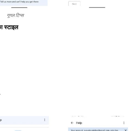
गूगल टिप्स
ा स्टाइल
न.