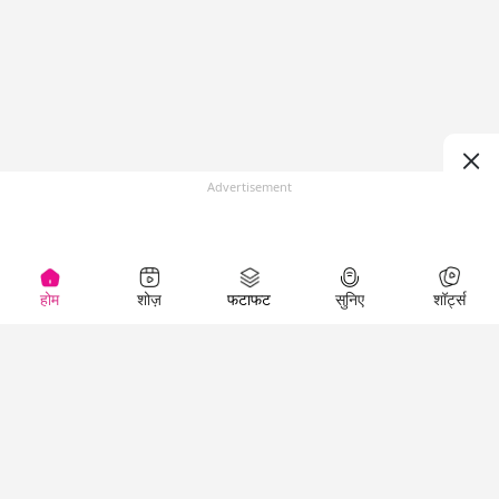
Advertisement
होम
शोज़
फटाफट
सुनिए
शॉर्ट्स
(
)
Top Shows
LallanKhas News
Entertainment
News
The Lallantop Show
Hindi Satire & Humor
Duniyadaari
Lallankhas Specials
Guest in the
Breaking News
Entertainment News
Newsroom
Top Political News
Hindi
Netanagri
Hindi
Top stories Cinema
Lallantop Baithki
Top History News
Entertainment Special
Kharcha Paani
Real Stories News
News