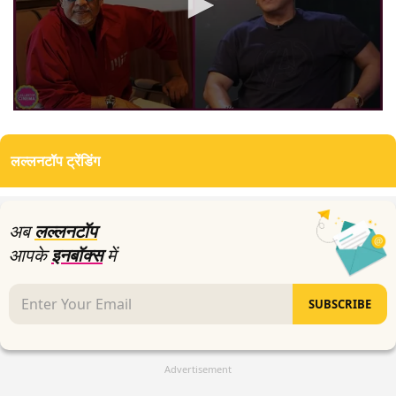
0
seconds
of
लल्लनटॉप ट्रेंडिंग
2
minutes,
12
seconds
अब
लल्लनटॉप
आपके
इनबॉक्स
में
SUBSCRIBE
Advertisement