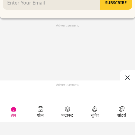
SUBSCRIBE
Advertisement
Advertisement
होम
शोज़
फटाफट
सुनिए
शॉर्ट्स
(
)