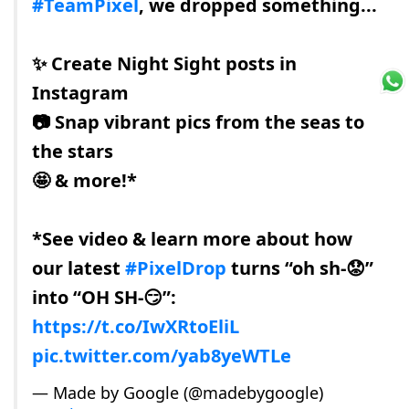
#TeamPixel
, we dropped something...
✨ Create Night Sight posts in
Instagram
📷 Snap vibrant pics from the seas to
the stars
🤩 & more!*
*See video & learn more about how
our latest
#PixelDrop
turns “oh sh-😟”
into “OH SH-😏”:
https://t.co/IwXRtoEliL
pic.twitter.com/yab8yeWTLe
— Made by Google (@madebygoogle)