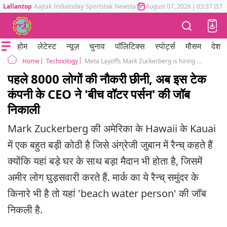
Lallantop
Aajtak
Indiatoday
Sportstak
Newstak
Mumbai Tak
August 07, 2026
Astrotak
|
03:37 IST
होम
लेटेस्ट
न्यूज़
चुनाव
पॉलिटिक्स
स्पोर्ट्स
मौसम
देश
Technology
Meta Layoffs Mark Zuckerberg is hiring a 'beach water person' for his Hawaii ranch
Home
पहले 8000 लोगों की नौकरी छीनी, अब इस टेक
कंपनी के CEO ने 'बीच वॉटर पर्सन' की जॉब
निकाली
Mark Zuckerberg की अमेरिका के Hawaii के Kauai
में एक बहुत बड़ी कोठी है जिसे अंग्रेजी जुबान में रैन्‍च्‌ कहते हैं
क्योंकि यहां बड़े घर के साथ बड़ा मैदान भी होता है, जिसमें
अमीर लोग घुड़सवारी करते हैं. मार्क का ये रैन्‍च्‌ समुंदर के
किनारे भी है तो यहां 'beach water person' की जॉब
निकली है.