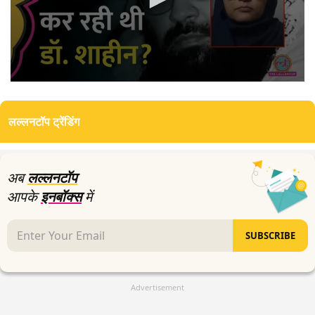
0
seconds
of
लल्लनटॉप ट्रेंडिंग
3
minutes,
53
seconds
अब
लल्लनटॉप
आपके
इनबॉक्स
में
SUBSCRIBE
Advertisement