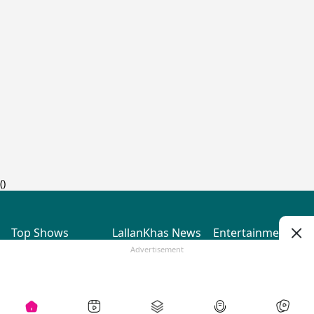
(
)
Top Shows
LallanKhas News
Entertainment
News
The Lallantop Show
Hindi Satire & Humor
Advertisement
Duniyadaari
Lallankhas Specials
Guest in the
Breaking News
Entertainment News
Newsroom
Top Political News
Hindi
Netanagri
Hindi
Top stories Cinema
Lallantop Baithki
Top History News
Entertainment Special
Kharcha Paani
Real Stories News
News
Aasan Bhasha Mein
Latest Political News
Top movies series