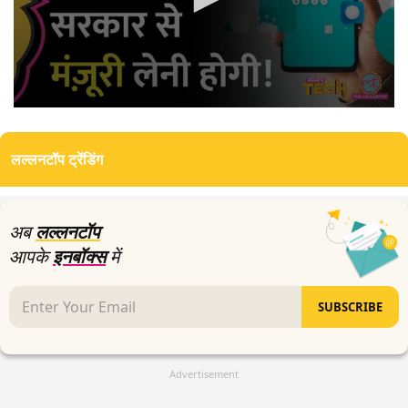
0
seconds
of
लल्लनटॉप ट्रेंडिंग
0
seconds
अब
लल्लनटॉप
आपके
इनबॉक्स
में
SUBSCRIBE
Advertisement