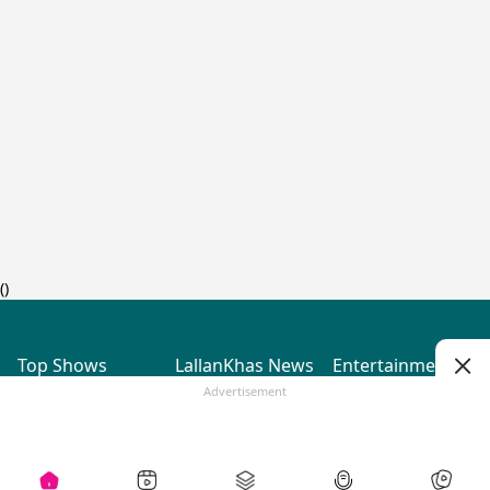
(
)
Top Shows
LallanKhas News
Entertainment
News
The Lallantop Show
Hindi Satire & Humor
Advertisement
Duniyadaari
Lallankhas Specials
Guest in the
Breaking News
Entertainment News
Newsroom
Top Political News
Hindi
Netanagri
Hindi
Top stories Cinema
Lallantop Baithki
Top History News
Entertainment Special
Kharcha Paani
Real Stories News
News
Aasan Bhasha Mein
Latest Political News
Top movies series