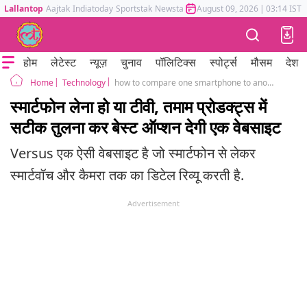
Lallantop
Aajtak
Indiatoday
Sportstak
Newstak
Mumbai Tak
August 09, 2026
Astrotak
|
03:14 IST
होम
लेटेस्ट
न्यूज़
चुनाव
पॉलिटिक्स
स्पोर्ट्स
मौसम
देश
Technology
how to compare one smartphone to another: this website might help
Home
स्मार्टफोन लेना हो या टीवी, तमाम प्रोडक्ट्स में
सटीक तुलना कर बेस्ट ऑप्शन देगी एक वेबसाइट
Versus एक ऐसी वेबसाइट है जो स्मार्टफोन से लेकर
स्मार्टवॉच और कैमरा तक का डिटेल रिव्यू करती है.
Advertisement