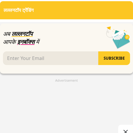
seconds
of
लल्लनटॉप ट्रेंडिंग
2
minutes,
47
seconds
अब
लल्लनटॉप
आपके
इनबॉक्स
में
SUBSCRIBE
Advertisement