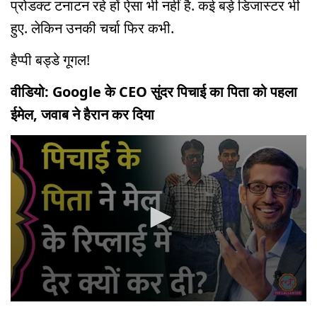
प्रोडक्ट टनाटन रहे हों ऐसा भी नहीं है. कई बड़े डिजास्टर भी
हुए. लेकिन उनकी चर्चा फिर कभी.
हैप्पी बड्डे गूगल!
वीडियो: Google के CEO सुंदर पिचाई का पिता को पहला
ईमेल, जवाब ने हैरान कर दिया
0