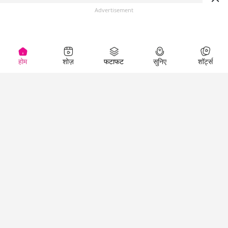
Advertisement
होम
शोज़
फटाफट
सुनिए
शॉर्ट्स
(
)
Top Shows
LallanKhas News
Entertainment
News
The Lallantop Show
Hindi Satire & Humor
Duniyadaari
Lallankhas Specials
Guest in the
Breaking News
Entertainment News
Newsroom
Top Political News
Hindi
Netanagri
Hindi
Top stories Cinema
Lallantop Baithki
Top History News
Entertainment Special
Kharcha Paani
Real Stories News
News
Aasan Bhasha Mein
Latest Political News
Top movies series
Social List
Top Literature News
review
Tarikh
Top Persons News
Latest Entertainment
Sehat
Top Profiles
News
The Cinema Show
Viral News
Business News
Technology
Top News
News
Business News in
Breaking News Hindi
Hindi
Top News Hindi
Latest Business News
Technology News in
Latest News Hindi