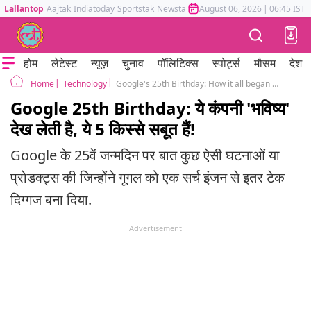
Lallantop
Aajtak
Indiatoday
Sportstak
Newstak
Mumbai Tak
August 06, 2026
Astrotak
|
06:45 IST
होम
लेटेस्ट
न्यूज़
चुनाव
पॉलिटिक्स
स्पोर्ट्स
मौसम
देश
Technology
Google's 25th Birthday: How it all began and some fascinating facts you need to know
Home
Google 25th Birthday: ये कंपनी 'भविष्य'
देख लेती है, ये 5 किस्से सबूत हैं!
Google के 25वें जन्मदिन पर बात कुछ ऐसी घटनाओं या
प्रोडक्ट्स की जिन्होंने गूगल को एक सर्च इंजन से इतर टेक
दिग्गज बना दिया.
Advertisement