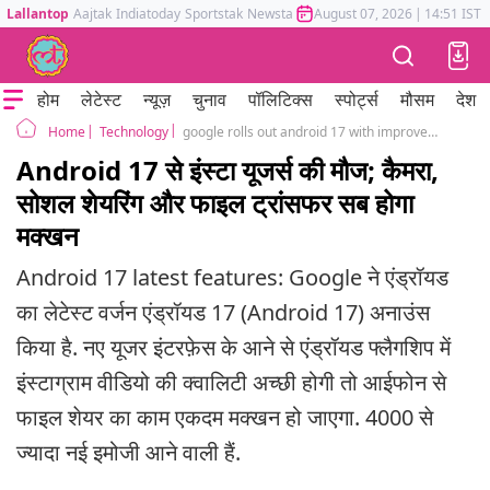
Lallantop
Aajtak
Indiatoday
Sportstak
Newstak
Mumbai Tak
August 07, 2026
Astrotak
|
14:51 IST
होम
लेटेस्ट
न्यूज़
चुनाव
पॉलिटिक्स
स्पोर्ट्स
मौसम
देश
Technology
google rolls out android 17 with improved Instagram experience and Quick Share for more smartphones
Home
Android 17 से इंस्टा यूजर्स की मौज; कैमरा,
सोशल शेयरिंग और फाइल ट्रांसफर सब होगा
मक्खन
Android 17 latest features: Google ने एंड्रॉयड
का लेटेस्ट वर्जन एंड्रॉयड 17 (Android 17) अनाउंस
किया है. नए यूजर इंटरफ़ेस के आने से एंड्रॉयड फ्लैगशिप में
इंस्टाग्राम वीडियो की क्वालिटी अच्छी होगी तो आईफोन से
फाइल शेयर का काम एकदम मक्खन हो जाएगा. 4000 से
ज्यादा नई इमोजी आने वाली हैं.