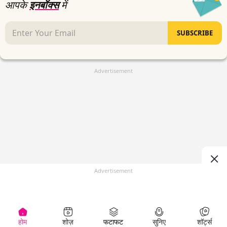
आपके
इनबॉक्स
में
SUBSCRIBE
Advertisement
Advertisement
होम
शोज़
फटाफट
सुनिए
शॉर्ट्स
(
)