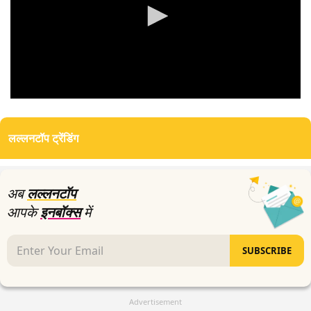
0
seconds
of
लल्लनटॉप ट्रेंडिंग
0
seconds
अब
लल्लनटॉप
आपके
इनबॉक्स
में
SUBSCRIBE
Advertisement