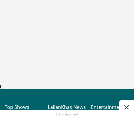
(
)
Top Shows
LallanKhas News
Entertainment
News
The Lallantop Show
Hindi Satire & Humor
Advertisement
Duniyadaari
Lallankhas Specials
Guest in the
Breaking News
Entertainment News
Newsroom
Top Political News
Hindi
Netanagri
Hindi
Top stories Cinema
Lallantop Baithki
Top History News
Entertainment Special