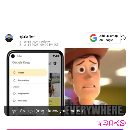
सूर्यकांत मिश्रा
31 जनवरी 2023
(अपडेटेड:
31 जनवरी 2023
,
09:20 PM
IST)
गूगल कीप नोट्स (imge-know your meme)