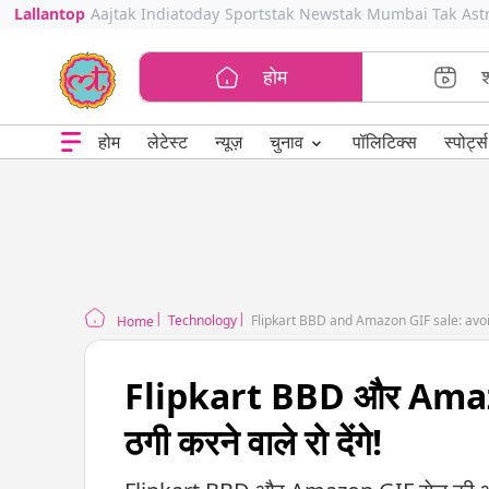
Lallantop
Aajtak
Indiatoday
Sportstak
Newstak
Mumbai Tak
Ast
होम
⌄
चुनाव
होम
लेटेस्ट
न्यूज़
पॉलिटिक्स
स्पोर्ट्स
Technology
Flipkart BBD and Amazon GIF sale: avo
Home
Flipkart BBD और Amazon G
ठगी करने वाले रो देंगे!