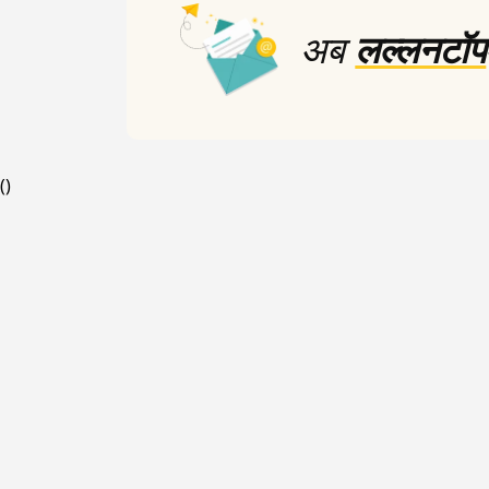
minutes,
अब
लल्लनटॉप
0
Volume
90%
(
)