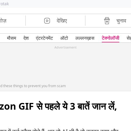
rotak
शोज़
देखिए
चुनाव
मौसम
देश
एंटरटेनमेंट
ऑटो
लल्लनख़ास
टेक्नोलॉजी
से
Advertisement
id these things to prevent you from scam
IF से पहले ये 3 बातें जान लें,