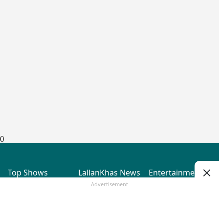
(
)
Top Shows
LallanKhas News
Entertainment
News
The Lallantop Show
Hindi Satire & Humor
Advertisement
Duniyadaari
Lallankhas Specials
Guest in the
Breaking News
Entertainment News
Newsroom
Top Political News
Hindi
Netanagri
Hindi
Top stories Cinema
Lallantop Baithki
Top History News
Entertainment Special