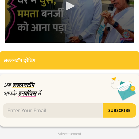
0
seconds
of
लल्लनटॉप ट्रेंडिंग
0
seconds
अब
लल्लनटॉप
आपके
इनबॉक्स
में
SUBSCRIBE
Advertisement