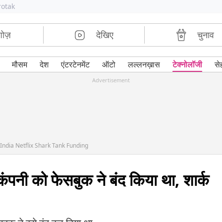
rotak
शोज़
देखिए
चुनाव
मौसम
देश
एंटरटेनमेंट
ऑटो
लल्लनख़ास
टेक्नोलॉजी
से
Advertisement
India Netflix Shark Tank Funding
ंपनी को फेसबुक ने बंद किया था, शार्क