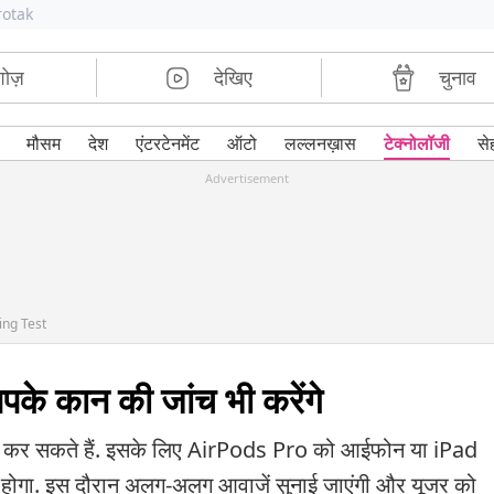
rotak
शोज़
देखिए
चुनाव
मौसम
देश
एंटरटेनमेंट
ऑटो
लल्लनख़ास
टेक्नोलॉजी
से
Advertisement
ing Test
 कान की जांच भी करेंगे
जांच कर सकते हैं. इसके लिए AirPods Pro को आईफोन या iPad
का होगा. इस दौरान अलग-अलग आवाजें सुनाई जाएंगी और यूजर को