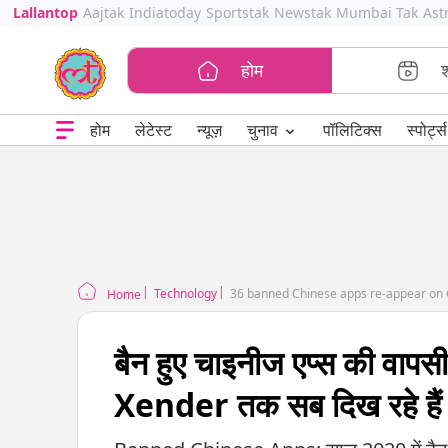
Lallantop
Aajtak
Indiatoday
Sportstak
Newstak
Mumbai Tak
Ast
होम
⌄
चुनाव
होम
लेटेस्ट
न्यूज़
पॉलिटिक्स
स्पोर्ट्स
Technology
36 banned Chinese apps re-appear on 
Home
बैन हुए चाइनीज एप्स की वापस
Xender तक सब दिख रहे हैं