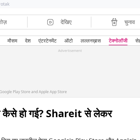
rotak
शोज़
देखिए
चुनाव
मौसम
देश
एंटरटेनमेंट
ऑटो
लल्लनख़ास
टेक्नोलॉजी
से
Advertisement
Google Play Store and Apple App Store
ी कैसे हो गई? Shareit से लेकर