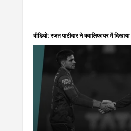
वीडियो: रजत पाटीदार ने क्वालिफायर में दिखाया