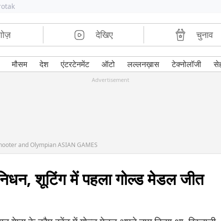
rotak
शोज़
देखिए
चुनाव
मौसम
देश
एंटरटेनमेंट
ऑटो
लल्लनख़ास
टेक्नोलॉजी
से
Advertisement
 shooter and Olympian ASIAN GAMES
निधन, शूटिंग में पहला गोल्ड मेडल जीत