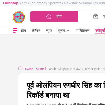
Lallantop
Aajtak
Indiatoday
Sportstak
Newstak
Mumbai Tak
Ast
होम
⌄
चुनाव
होम
लेटेस्ट
न्यूज़
पॉलिटिक्स
स्पोर्ट्स
Sports
Randhir Singh passes away Former Indian
Home
पूर्व ओलंपियन रणधीर सिंह का 
रिकॉर्ड बनाया था