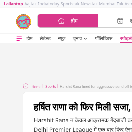
Lallantop
Aajtak
Indiatoday
Sportstak
Newstak
Mumbai Tak
Ast
होम
⌄
चुनाव
होम
लेटेस्ट
न्यूज़
पॉलिटिक्स
स्पोर्ट्स
Sports
Harshit Rana fined for aggressive send-off 
Home
हर्षित राणा को फिर मिली सज
Harshit Rana न केवल आक्रामक गेंदबाजी करते है
Delhi Premier League में एक बार फिर ऐसा ह