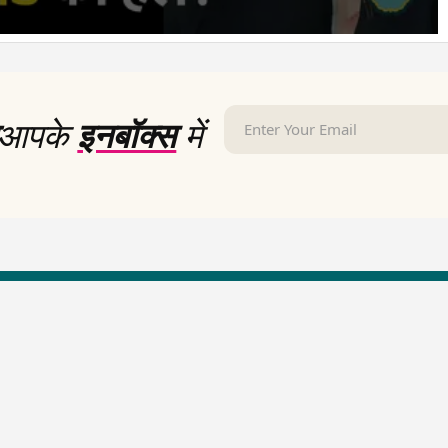
आपके
इनबॉक्स
में
LallanKhas News
Entertainment New
Hindi Satire & Humor
Entertainment News Hindi
Lallankhas Specials
Top stories Cinema
Breaking News
Entertainment Special New
Top Political News Hindi
Top movies series review