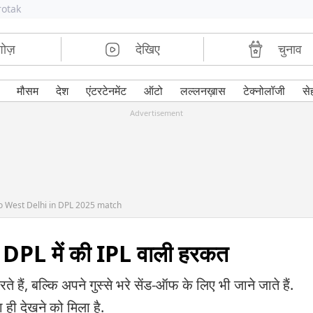
rotak
शोज़
देखिए
चुनाव
मौसम
देश
एंटरटेनमेंट
ऑटो
लल्लनख़ास
टेक्नोलॉजी
से
Advertisement
to West Delhi in DPL 2025 match
ा, DPL में की IPL वाली हरकत
ं, बल्कि अपने गुस्से भरे सेंड-ऑफ के लिए भी जाने जाते हैं.
ी देखने को मिला है.