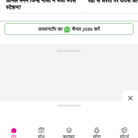
अनिल मेनन जिन्हे नासा ने भेजा स्पेस 
वहां से धरती पर वापस आ
स्टेशन?
लल्लनटॉप का
चैनल
करें
JOIN
Advertisement
Advertisement
होम
शोज़
फटाफट
सुनिए
शॉर्ट्स