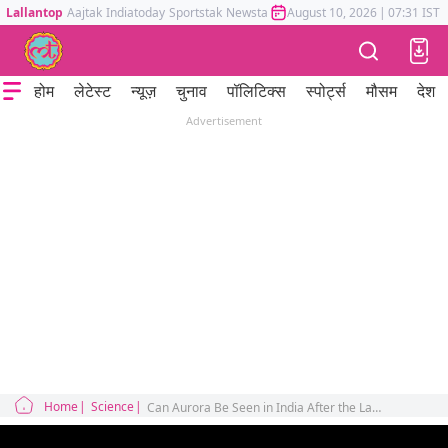
Lallantop
Aajtak
Indiatoday
Sportstak
Newstak
Mumbai Tak
August 10, 2026
Astrotak
|
07:31 IST
होम
लेटेस्ट
न्यूज़
चुनाव
पॉलिटिक्स
स्पोर्ट्स
मौसम
देश
Advertisement
Home
Science
Can Aurora Be Seen in India After the Latest Solar Storm