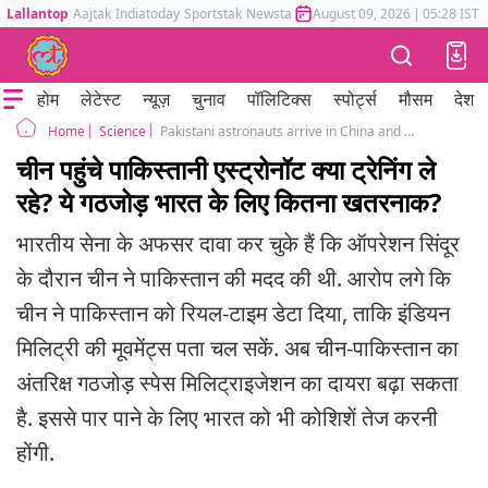
Lallantop
Aajtak
Indiatoday
Sportstak
Newstak
Mumbai Tak
August 09, 2026
Astrotak
|
05:28 IST
होम
लेटेस्ट
न्यूज़
चुनाव
पॉलिटिक्स
स्पोर्ट्स
मौसम
देश
Science
Pakistani astronauts arrive in China and Pakistan challenge India in space
Home
चीन पहुंचे पाकिस्तानी एस्ट्रोनॉट क्या ट्रेनिंग ले
रहे? ये गठजोड़ भारत के लिए कितना खतरनाक?
भारतीय सेना के अफसर दावा कर चुके हैं कि ऑपरेशन सिंदूर
के दौरान चीन ने पाकिस्तान की मदद की थी. आरोप लगे कि
चीन ने पाकिस्तान को रियल-टाइम डेटा दिया, ताकि इंडियन
मिलिट्री की मूवमेंट्स पता चल सकें. अब चीन-पाकिस्तान का
अंतरिक्ष गठजोड़ स्पेस मिलिट्राइजेशन का दायरा बढ़ा सकता
है. इससे पार पाने के लिए भारत को भी कोशिशें तेज करनी
होंगी.