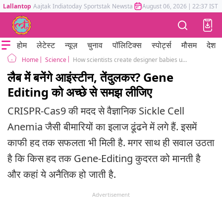
Lallantop
Aajtak
Indiatoday
Sportstak
Newstak
Mumbai Tak
August 06, 2026
Astrotak
|
22:37 IST
होम
लेटेस्ट
न्यूज़
चुनाव
पॉलिटिक्स
स्पोर्ट्स
मौसम
देश
Science
How scientists create designer babies using CRISPR gene-editing
Home
लैब में बनेंगे आइंस्टीन, तेंदुलकर? Gene
Editing को अच्छे से समझ लीजिए
CRISPR-Cas9 की मदद से वैज्ञानिक Sickle Cell
Anemia जैसी बीमारियों का इलाज ढूंढने में लगे हैं. इसमें
काफी हद तक सफलता भी मिली है. मगर साथ ही सवाल उठता
है कि किस हद तक Gene-Editing कुदरत को मानती है
और कहां ये अनैतिक हो जाती है.
Advertisement