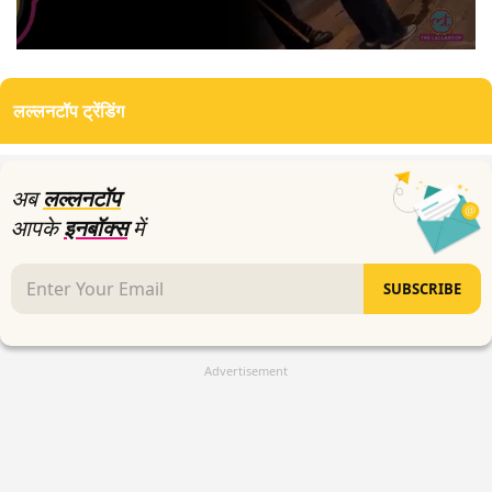
0
seconds
of
लल्लनटॉप ट्रेंडिंग
4
minutes,
2
seconds
अब
लल्लनटॉप
आपके
इनबॉक्स
में
SUBSCRIBE
Advertisement