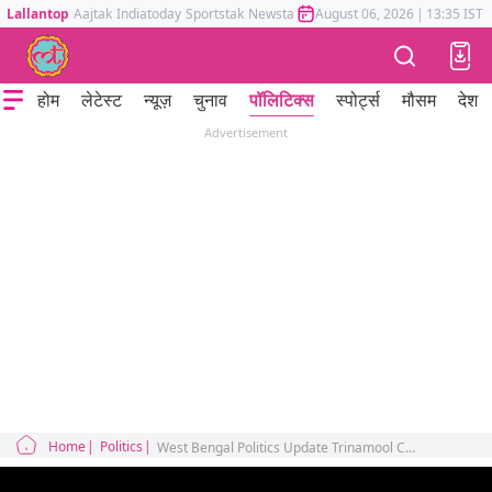
Lallantop
Aajtak
Indiatoday
Sportstak
Newstak
Mumbai Tak
August 06, 2026
Astrotak
|
13:35 IST
होम
लेटेस्ट
न्यूज़
चुनाव
पॉलिटिक्स
स्पोर्ट्स
मौसम
देश
Advertisement
Home
Politics
West Bengal Politics Update Trinamool Congress Party Office Mamata Banerjee