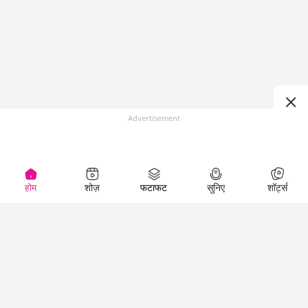
Advertisement
होम
शोज़
फटाफट
सुनिए
शॉर्ट्स
Top Shows
LallanKhas News
Entertainment
News
The Lallantop Show
Hindi Satire & Humor
Duniyadaari
Lallankhas Specials
Guest in the
Breaking News
Entertainment News
Newsroom
Top Political News
Hindi
Netanagri
Hindi
Top stories Cinema
Lallantop Baithki
Top History News
Entertainment Special
Kharcha Paani
Real Stories News
News