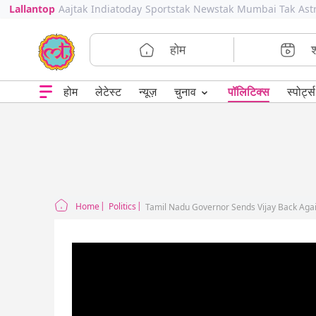
Lallantop
Aajtak
Indiatoday
Sportstak
Newstak
Mumbai Tak
Ast
होम
⌄
चुनाव
होम
लेटेस्ट
न्यूज़
पॉलिटिक्स
स्पोर्ट्स
Home
Politics
Tamil Nadu Governor Sends Vijay Back Agai