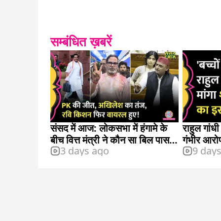
सम्बंधित ख़बरें
संसद में आज: लोकसभा में हंगामे के
राहुल गांध
बीच वित्त मंत्री ने कौन सा बिल पास
गंभीर आरो
3 days ago
9 day
कराया?