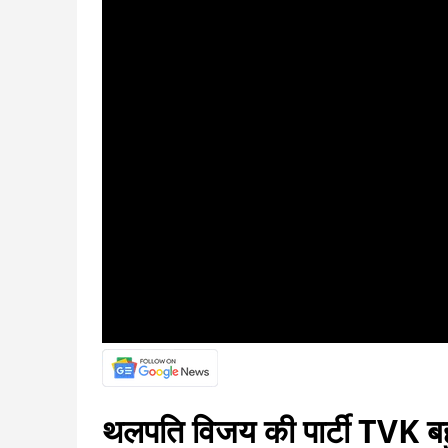
थलपति विजय की पार्टी TVK बहु