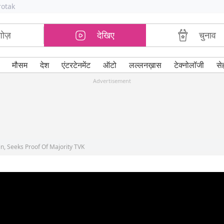
rotak
शोज़
देखिए
चुनाव
मौसम
देश
एंटरटेनमेंट
ऑटो
लल्लनख़ास
टेक्नोलॉजी
से
Advertisement
n, Seeks Proof Of Majority TVK