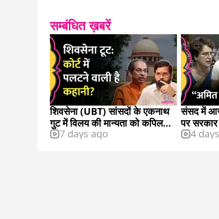
सम्बंधित ख़बरें
शिवसेना (UBT) सांसदों के एकनाथ
संसद में आज
गुट में विलय की मान्यता को कपिल
पर सरकार
7 days ago
4 day
सिब्बल की चुनौती