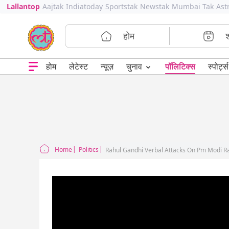
Lallantop
Aajtak
Indiatoday
Sportstak
Newstak
Mumbai Tak
Ast
होम
⌄
चुनाव
होम
लेटेस्ट
न्यूज़
पॉलिटिक्स
स्पोर्ट्स
Home
Politics
Rahul Gandhi Verbal Attacks On Pm Modi R