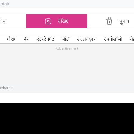
rotak
शोज़
देखिए
चुनाव
मौसम
देश
एंटरटेनमेंट
ऑटो
लल्लनख़ास
टेक्नोलॉजी
से
Advertisement
aebareli