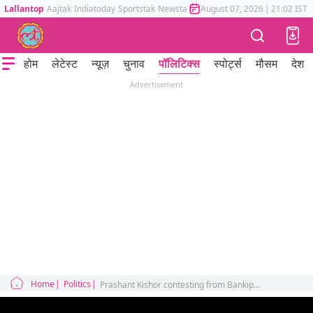
Lallantop
Aajtak
Indiatoday
Sportstak
Newstak
Mumbai Tak
August 07, 2026
Astrotak
|
21:02 IST
होम
लेटेस्ट
न्यूज़
चुनाव
पॉलिटिक्स
स्पोर्ट्स
मौसम
देश
Advertisement
Home
Politics
Prashant Kishor contesting from Bankipur seat bypoll election 2026 Jan Suraaj BJP