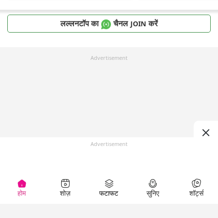
लल्लनटॉप का
चैनल
करें
JOIN
Advertisement
Advertisement
होम
शोज़
फटाफट
सुनिए
शॉर्ट्स