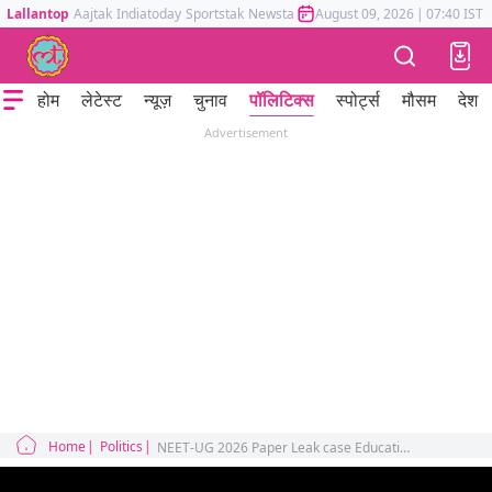
Lallantop
Aajtak
Indiatoday
Sportstak
Newstak
Mumbai Tak
August 09, 2026
Astrotak
|
07:40 IST
होम
लेटेस्ट
न्यूज़
चुनाव
पॉलिटिक्स
स्पोर्ट्स
मौसम
देश
Advertisement
Home
Politics
NEET-UG 2026 Paper Leak case Education Minister Dharmendra Pradhan press conference