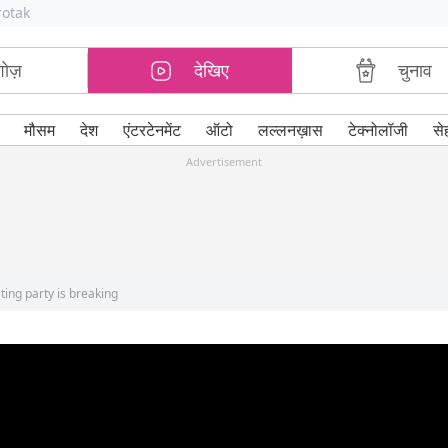
rotak
शोज़
देखिए
चुनाव
मौसम
देश
एंटरटेनमेंट
ऑटो
लल्लनख़ास
टेक्नोलॉजी
से
Advertisement
ng party is breaking