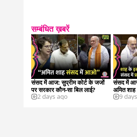
सम्बंधित ख़बरें
संसद में आज: सुप्रीम कोर्ट के जजों
संसद में आज
पर सरकार कौन-सा बिल लाई?
अमित शाह क
2 days ago
9 day
विपक्ष?