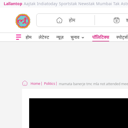
Lallantop
Aajtak
Indiatoday
Sportstak
Newstak
Mumbai Tak
Ast
होम
⌄
चुनाव
होम
लेटेस्ट
न्यूज़
पॉलिटिक्स
स्पोर्ट्स
Home
Politics
mamata banerje tmc mla not attended meeti