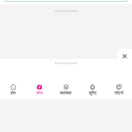
Advertisement
Advertisement
होम
शोज़
फटाफट
सुनिए
शॉर्ट्स
Top Shows
LallanKhas News
Entertainment
News
The Lallantop Show
Hindi Satire & Humor
Duniyadaari
Lallankhas Specials
Guest in the
Breaking News
Entertainment News
Newsroom
Top Political News
Hindi