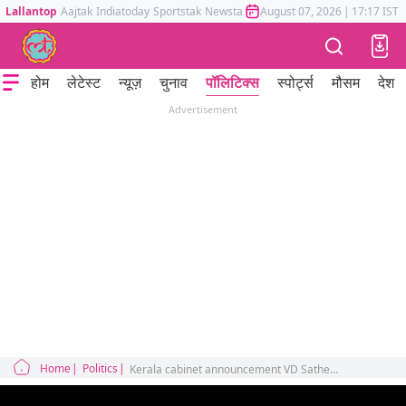
Lallantop
Aajtak
Indiatoday
Sportstak
Newstak
Mumbai Tak
August 07, 2026
Astrotak
|
17:17 IST
होम
लेटेस्ट
न्यूज़
चुनाव
पॉलिटिक्स
स्पोर्ट्स
मौसम
देश
Advertisement
Home
Politics
Kerala cabinet announcement VD Satheesan new chief minister oath ceremony Rahul Gandhi INDIA alliance