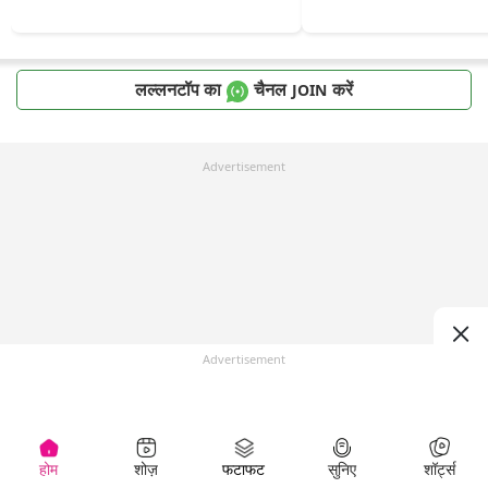
लल्लनटॉप का
चैनल
करें
JOIN
Advertisement
Advertisement
होम
शोज़
फटाफट
सुनिए
शॉर्ट्स