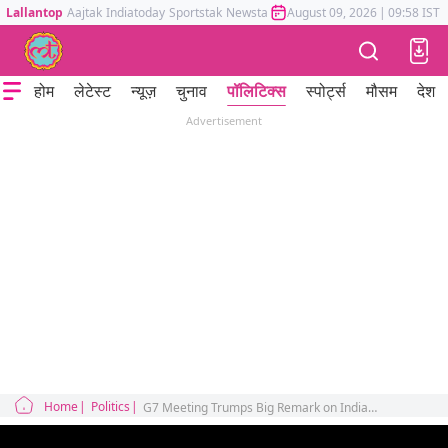
Lallantop
Aajtak
Indiatoday
Sportstak
Newstak
Mumbai Tak
August 09, 2026
Astrotak
|
09:58 IST
होम
लेटेस्ट
न्यूज़
चुनाव
पॉलिटिक्स
स्पोर्ट्स
मौसम
देश
Advertisement
Home
Politics
G7 Meeting Trumps Big Remark on India in PM Modis Presence