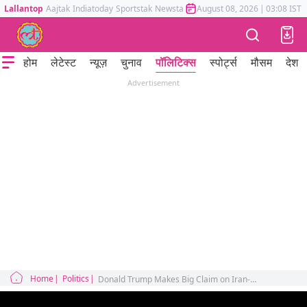
Lallantop
Aajtak
Indiatoday
Sportstak
Newstak
Mumbai Tak
August 08, 2026
Astrotak
|
03:08 IST
होम
लेटेस्ट
न्यूज़
चुनाव
पॉलिटिक्स
स्पोर्ट्स
मौसम
देश
Advertisement
Home
Politics
Donald Trump Makes Big Claim on Iran-US Qatar Talks After Khamenei's Funeral