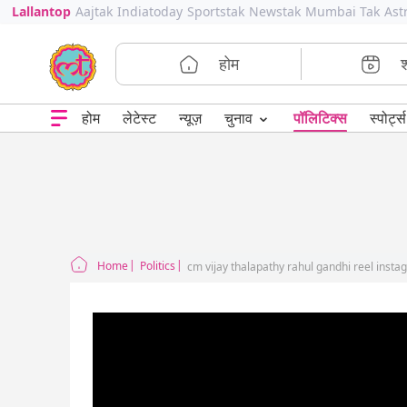
Lallantop
Aajtak
Indiatoday
Sportstak
Newstak
Mumbai Tak
Ast
होम
⌄
चुनाव
होम
लेटेस्ट
न्यूज़
पॉलिटिक्स
स्पोर्ट्स
Home
Politics
cm vijay thalapathy rahul gandhi reel insta