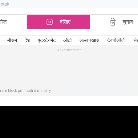
rotak
शोज़
देखिए
चुनाव
मौसम
देश
एंटरटेनमेंट
ऑटो
लल्लनख़ास
टेक्नोलॉजी
से
Advertisement
gram block pm modi it ministry