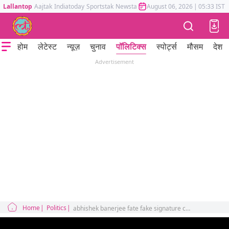
Lallantop
Aajtak
Indiatoday
Sportstak
Newstak
Mumbai Tak
August 06, 2026
Astrotak
|
05:33 IST
होम
लेटेस्ट
न्यूज़
चुनाव
पॉलिटिक्स
स्पोर्ट्स
मौसम
देश
Advertisement
Home
Politics
abhishek banerjee fate fake signature case bengal opposition party tmc