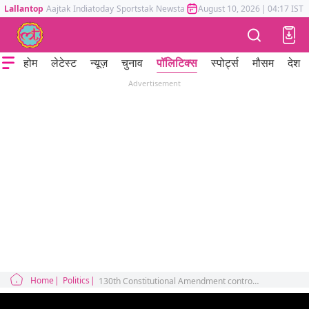
Lallantop
Aajtak
Indiatoday
Sportstak
Newstak
Mumbai Tak
August 10, 2026
Astrotak
|
04:17 IST
होम
लेटेस्ट
न्यूज़
चुनाव
पॉलिटिक्स
स्पोर्ट्स
मौसम
देश
Advertisement
Home
Politics
130th Constitutional Amendment controversial Bill PM CM remove