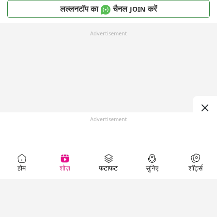
लल्लनटॉप का
चैनल
करें
JOIN
Advertisement
Advertisement
होम
शोज़
फटाफट
सुनिए
शॉर्ट्स
Top Shows
LallanKhas News
Entertainment
News
The Lallantop Show
Hindi Satire & Humor