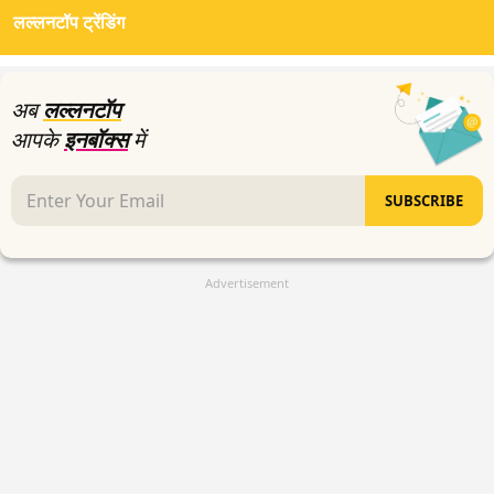
of
लल्लनटॉप ट्रेंडिंग
4
minutes,
37
seconds
अब
लल्लनटॉप
आपके
इनबॉक्स
में
SUBSCRIBE
Advertisement