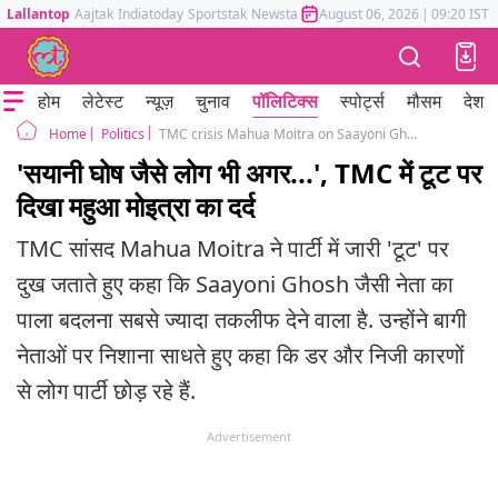
Lallantop
Aajtak
Indiatoday
Sportstak
Newstak
Mumbai Tak
August 06, 2026
Astrotak
|
09:20 IST
होम
लेटेस्ट
न्यूज़
चुनाव
पॉलिटिक्स
स्पोर्ट्स
मौसम
देश
Politics
TMC crisis Mahua Moitra on Saayoni Ghosh defection West Bengal politics
Home
'सयानी घोष जैसे लोग भी अगर...', TMC में टूट पर
दिखा महुआ मोइत्रा का दर्द
TMC सांसद Mahua Moitra ने पार्टी में जारी 'टूट' पर
दुख जताते हुए कहा कि Saayoni Ghosh जैसी नेता का
पाला बदलना सबसे ज्यादा तकलीफ देने वाला है. उन्होंने बागी
नेताओं पर निशाना साधते हुए कहा कि डर और निजी कारणों
से लोग पार्टी छोड़ रहे हैं.
Advertisement