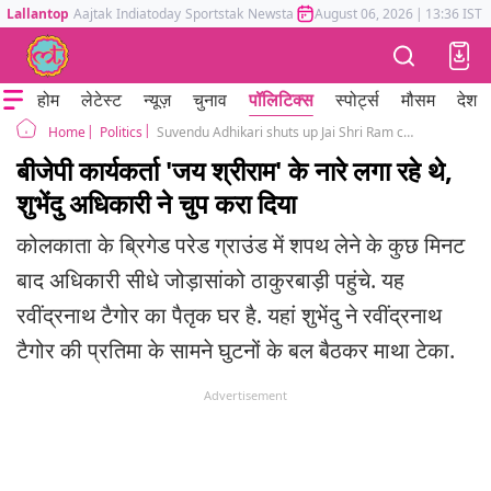
Lallantop
Aajtak
Indiatoday
Sportstak
Newstak
Mumbai Tak
August 06, 2026
Astrotak
|
13:36 IST
होम
लेटेस्ट
न्यूज़
चुनाव
पॉलिटिक्स
स्पोर्ट्स
मौसम
देश
Politics
Suvendu Adhikari shuts up Jai Shri Ram chant by saying I am CM for all
Home
बीजेपी कार्यकर्ता 'जय श्रीराम' के नारे लगा रहे थे,
शुभेंदु अधिकारी ने चुप करा दिया
कोलकाता के ब्रिगेड परेड ग्राउंड में शपथ लेने के कुछ मिनट
बाद अधिकारी सीधे जोड़ासांको ठाकुरबाड़ी पहुंचे. यह
रवींद्रनाथ टैगोर का पैतृक घर है. यहां शुभेंदु ने रवींद्रनाथ
टैगोर की प्रतिमा के सामने घुटनों के बल बैठकर माथा टेका.
Advertisement