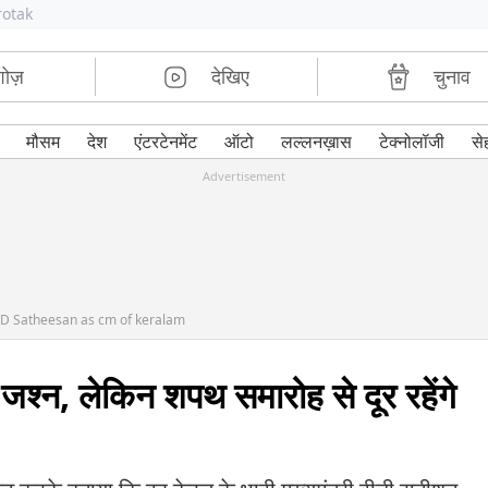
rotak
शोज़
देखिए
चुनाव
मौसम
देश
एंटरटेनमेंट
ऑटो
लल्लनख़ास
टेक्नोलॉजी
से
Advertisement
VD Satheesan as cm of keralam
 जश्न, लेकिन शपथ समारोह से दूर रहेंगे