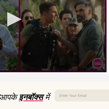
आपके
इनबॉक्स
में