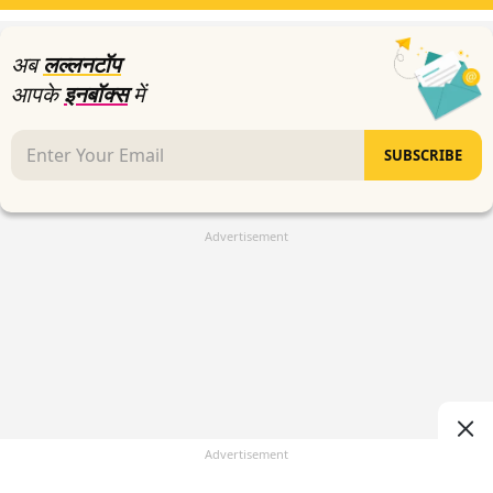
39
seconds
अब
लल्लनटॉप
आपके
इनबॉक्स
में
SUBSCRIBE
Advertisement
Advertisement