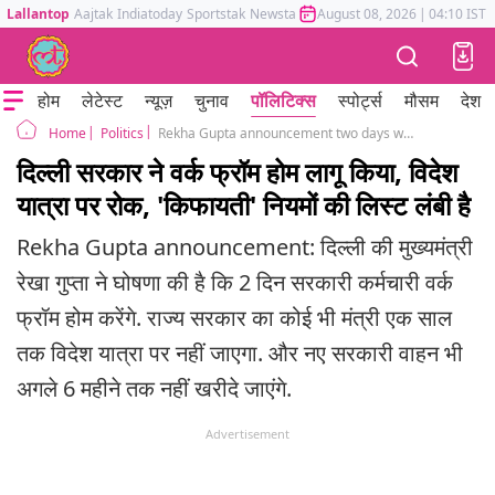
Lallantop
Aajtak
Indiatoday
Sportstak
Newstak
Mumbai Tak
August 08, 2026
Astrotak
|
04:10 IST
होम
लेटेस्ट
न्यूज़
चुनाव
पॉलिटिक्स
स्पोर्ट्स
मौसम
देश
Politics
Rekha Gupta announcement two days work from home, Metro monday delhi goverment PM Modi
Home
दिल्ली सरकार ने वर्क फ्रॉम होम लागू किया, विदेश
यात्रा पर रोक, 'किफायती' नियमों की लिस्ट लंबी है
Rekha Gupta announcement: दिल्ली की मुख्यमंत्री
रेखा गुप्ता ने घोषणा की है कि 2 दिन सरकारी कर्मचारी वर्क
फ्रॉम होम करेंगे. राज्य सरकार का कोई भी मंत्री एक साल
तक विदेश यात्रा पर नहीं जाएगा. और नए सरकारी वाहन भी
अगले 6 महीने तक नहीं खरीदे जाएंगे.
Advertisement