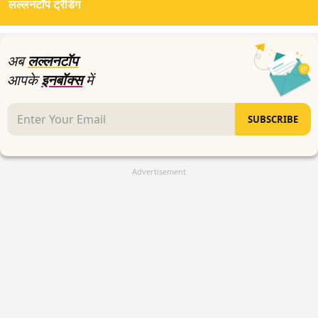
लल्लनटॉप ट्रेंडिंग
अब
लल्लनटॉप
आपके
इनबॉक्स
में
SUBSCRIBE
Advertisement