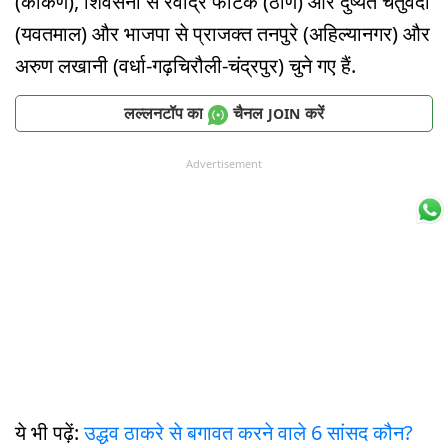
(कोंकण), शिवसेना से रवींद्र फाटक (ठाणे) और दुष्यंत चतुर्वेदी
(यवतमाल) और भाजपा से प्राजक्त तनपुरे (अहिल्यानगर) और
अरुण लखानी (वर्धा-गढ़चिरौली-चंद्रपुर) चुने गए हैं.
लल्लनटॉप का
चैनल
करें
JOIN
Advertisement
ये भी पढ़ें:
उद्धव ठाकरे से बगावत करने वाले 6 सांसद कौन?