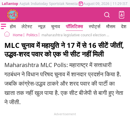
Lallantop
Aajtak
Indiatoday
Sportstak
Newstak
Mumbai Tak
August 09, 2026
Astrotak
|
11:29 IST
होम
लेटेस्ट
न्यूज़
चुनाव
पॉलिटिक्स
स्पोर्ट्स
मौसम
देश
Politics
maharashtra legislative council election results bjp shinde mahyuti clean sweep congress uddhav zero seats
Home
MLC चुनाव में महायुति ने 17 में से 16 सीटें जीतीं,
उद्धव-शरद पवार को एक भी सीट नहीं मिली
Maharashtra MLC Polls: महाराष्ट्र में सत्ताधारी
गठबंधन ने विधान परिषद चुनाव में शानदार प्रदर्शन किया है.
जबकि कांग्रेस-उद्धव ठाकरे और शरद पवार की पार्टी का
खाता तक नहीं खुल पाया है. एक सीट बीजेपी से बागी हुए नेता
ने जीती.
Advertisement