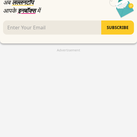
अब
लल्लनटॉप
आपके
इनबॉक्स
में
SUBSCRIBE
Advertisement