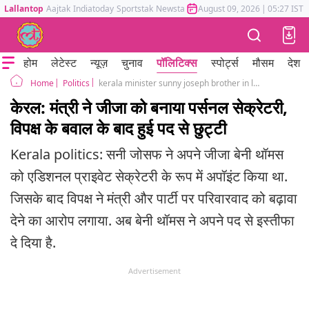
Lallantop
Aajtak
Indiatoday
Sportstak
Newstak
Mumbai Tak
August 09, 2026
Astrotak
|
05:27 IST
होम
लेटेस्ट
न्यूज़
चुनाव
पॉलिटिक्स
स्पोर्ट्स
मौसम
देश
Politics
kerala minister sunny joseph brother in law benny thomas resigns amid nepotism allegations additional private secretary
Home
केरल: मंत्री ने जीजा को बनाया पर्सनल सेक्रेटरी,
विपक्ष के बवाल के बाद हुई पद से छुट्टी
Kerala politics: सनी जोसफ ने अपने जीजा बेनी थॉमस
को एडिशनल प्राइवेट सेक्रेटरी के रूप में अपॉइंट किया था.
जिसके बाद विपक्ष ने मंत्री और पार्टी पर परिवारवाद को बढ़ावा
देने का आरोप लगाया. अब बेनी थॉमस ने अपने पद से इस्तीफा
दे दिया है.
Advertisement