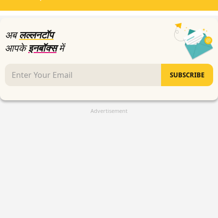
seconds
अब
लल्लनटॉप
आपके
इनबॉक्स
में
SUBSCRIBE
Advertisement