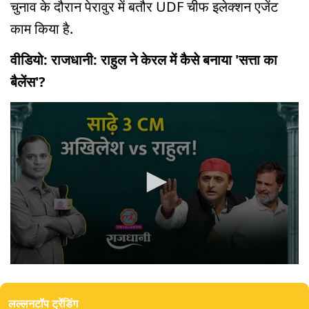
चुनाव के दौरान पेरावुर में बतौर UDF चीफ इलेक्शन एजेंट
काम किया है.
वीडियो: राजधानी: राहुल ने केरल में कैसे बनाया 'सत्ता का
बैलेंस'?
0
seconds
of
लल्लनटॉप ट्रेंडिंग
0