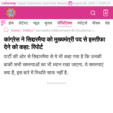
Lallantop
Aajtak
Indiatoday
Sportstak
Newstak
Mumbai Tak
August 08, 2026
Astrotak
|
16:00 IST
होम
लेटेस्ट
न्यूज़
चुनाव
पॉलिटिक्स
स्पोर्ट्स
मौसम
देश
Politics
karnataka siddaramaiah dk shivakumar leadership row congress delhi meeting
Home
कांग्रेस ने सिद्दारमैया को मुख्यमंत्री पद से इस्तीफा
देने को कहा: रिपोर्ट
पार्टी की ओर से सिद्दारमैया से ये भी कहा गया है कि उनकी
बाकी सभी समस्याओं का भी ध्यान रखा जाएगा. ये समस्याएं
क्या हैं, इस बारे में स्थिति साफ नहीं है.
Advertisement