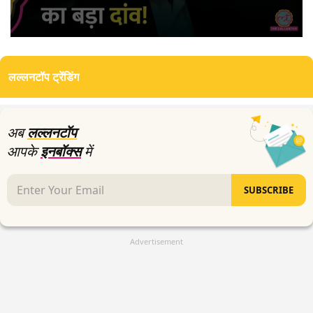
0
seconds
of
लल्लनटॉप ट्रेंडिंग
0
seconds
अब
लल्लनटॉप
आपके
इनबॉक्स
में
SUBSCRIBE
Advertisement