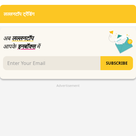
seconds
of
लल्लनटॉप ट्रेंडिंग
13
minutes,
47
seconds
अब
लल्लनटॉप
आपके
इनबॉक्स
में
SUBSCRIBE
Advertisement