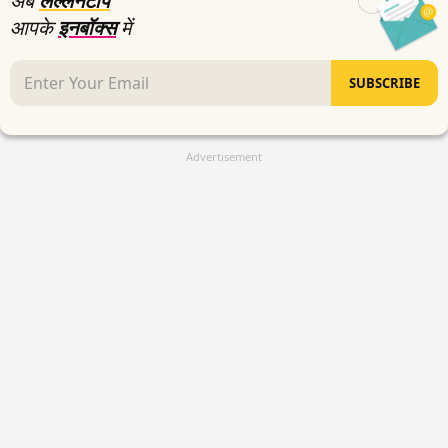
अब
लल्लनटॉप
आपके
इनबॉक्स
में
SUBSCRIBE
Advertisement