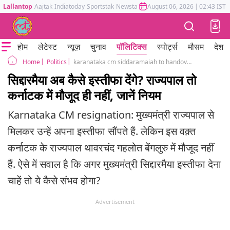
Lallantop
Aajtak
Indiatoday
Sportstak
Newstak
Mumbai Tak
August 06, 2026
Astrotak
|
02:43 IST
होम
लेटेस्ट
न्यूज़
चुनाव
पॉलिटिक्स
स्पोर्ट्स
मौसम
देश
Politics
karanataka cm siddaramaiah to handover resignation governor not in state what are the rules
Home
सिद्दारमैया अब कैसे इस्तीफा देंगे? राज्यपाल तो
कर्नाटक में मौजूद ही नहीं, जानें नियम
Karnataka CM resignation: मुख्यमंत्री राज्यपाल से
मिलकर उन्हें अपना इस्तीफा सौंपते हैं. लेकिन इस वक़्त
कर्नाटक के राज्यपाल थावरचंद गहलोत बेंगलुरु में मौजूद नहीं
हैं. ऐसे में सवाल है कि अगर मुख्यमंत्री सिद्दारमैया इस्तीफा देना
चाहें तो ये कैसे संभव होगा?
Advertisement