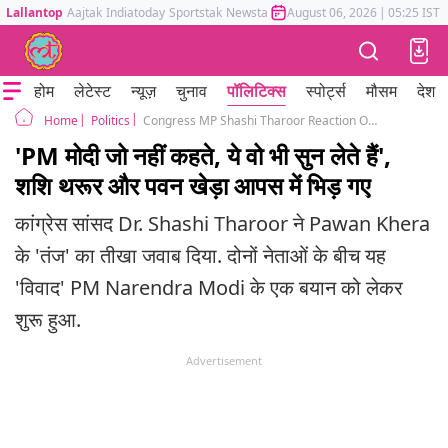
Lallantop
Aajtak
Indiatoday
Sportstak
Newstak
Mumbai Tak
August 06, 2026
Astrotak
|
05:25 IST
होम
लेटेस्ट
न्यूज़
चुनाव
पॉलिटिक्स
स्पोर्ट्स
मौसम
देश
Politics
Congress MP Shashi Tharoor Reaction On Pawan Khera Taunt PM Narendra Modi Donald Trump Meeting
Home
'PM मोदी जो नहीं कहते, ये वो भी सुन लेते हैं',
शशि थरूर और पवन खेड़ा आपस में भिड़ गए
कांग्रेस सांसद Dr. Shashi Tharoor ने Pawan Khera
के 'तंज' का तीखा जवाब दिया. दोनों नेताओं के बीच यह
'विवाद' PM Narendra Modi के एक बयान को लेकर
शुरू हुआ.
Advertisement