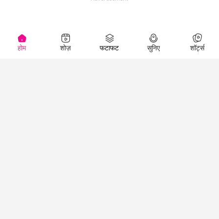
होम
शोज़
फटाफट
सुनिए
शॉर्ट्स
(
)
Top Shows
LallanKhas News
Entertainment
News
The Lallantop Show
Hindi Satire & Humor
Duniyadaari
Lallankhas Specials
Guest in the
Breaking News
Entertainment News
Newsroom
Top Political News
Hindi
Netanagri
Hindi
Top stories Cinema
Lallantop Baithki
Top History News
Entertainment Special
Kharcha Paani
Real Stories News
News
Aasan Bhasha Mein
Latest Political News
Top movies series
Social List
Top Literature News
review
Tarikh
Top Persons News
Latest Entertainment
Sehat
Top Profiles
News
The Cinema Show
Viral News
Business News
Technology
Top News
News
Business News in
Breaking News Hindi
Hindi
Top News Hindi
Latest Business News
Technology News in
Latest News Hindi
Business Special News
Hindi
Social Media News
Latest Tech News