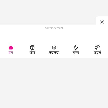
Advertisement
होम
शोज़
फटाफट
सुनिए
शॉर्ट्स
(
)
Top Shows
LallanKhas News
Entertainment
News
The Lallantop Show
Hindi Satire & Humor
Duniyadaari
Lallankhas Specials
Guest in the
Breaking News
Entertainment News
Newsroom
Top Political News
Hindi
Netanagri
Hindi
Top stories Cinema
Lallantop Baithki
Top History News
Entertainment Special
Kharcha Paani
Real Stories News
News
Aasan Bhasha Mein
Latest Political News
Top movies series
Social List
Top Literature News
review
Tarikh
Top Persons News
Latest Entertainment
Sehat
Top Profiles
News
The Cinema Show
Viral News