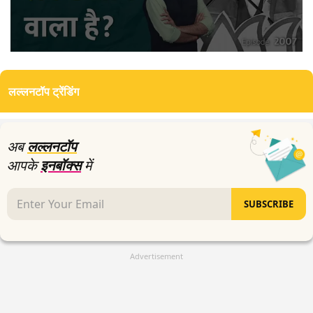
0
seconds
of
लल्लनटॉप ट्रेंडिंग
26
minutes,
15
seconds
अब
लल्लनटॉप
आपके
इनबॉक्स
में
SUBSCRIBE
Advertisement