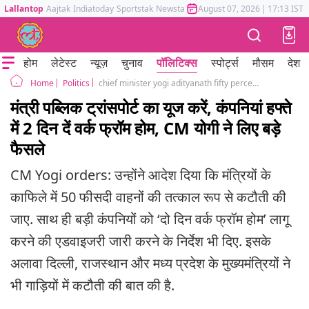
Lallantop
Aajtak
Indiatoday
Sportstak
Newstak
Mumbai Tak
August 07, 2026
Astrotak
|
17:13 IST
होम
लेटेस्ट
न्यूज़
चुनाव
पॉलिटिक्स
स्पोर्ट्स
मौसम
देश
Politics
chief minister yogi adityanath fifty percent minister vehicle cut after pm modi appeal work from home
Home
मंत्री पब्लिक ट्रांसपोर्ट का यूज करें, कंपनियां हफ्ते
में 2 दिन दें वर्क फ्रॉम होम, CM योगी ने लिए बड़े
फैसले
CM Yogi orders: उन्होंने आदेश दिया कि मंत्रियों के
काफिले में 50 फीसदी वाहनों की तत्काल रूप से कटौती की
जाए. साथ ही बड़ी कंपनियों को ‘दो दिन वर्क फ्रॉम होम’ लागू
करने की एडवाइजरी जारी करने के निर्देश भी दिए. इसके
अलावा दिल्ली, राजस्थान और मध्य प्रदेश के मुख्यमंत्रियों ने
भी गाड़ियों में कटौती की बात की है.