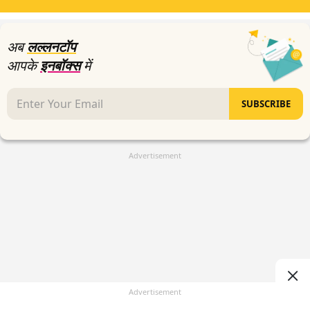
minutes,
19
seconds
अब
लल्लनटॉप
आपके
इनबॉक्स
में
SUBSCRIBE
Advertisement
Advertisement